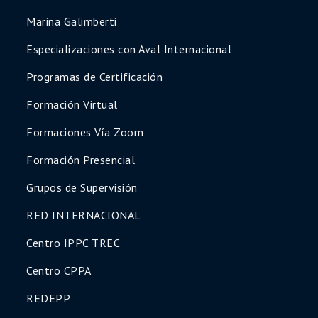
Accedé a todo el contenido de inmediato,
Marina Galimberti
con materiales actualizados y certificados
profesionales al finalizar.
Especializaciones con Aval Internacional
Asegurá tu lugar hoy y potenciá tu
Programas de Certificación
desarrollo profesional
Formación Virtual
¡Quiero inscribirme
ahora!
Formaciones Vía Zoom
Formación Presencial
Grupos de Supervisión
RED INTERNACIONAL
Centro IPPC TREC
Centro CPPA
REDEPP