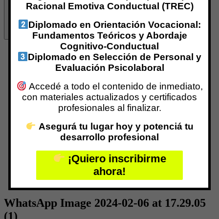
Racional Emotiva Conductual (TREC)
Diplomado en Orientación Vocacional:
Fundamentos Teóricos y Abordaje
Cognitivo-Conductual
Inicio
Diplomado en Selección de Personal y
¿Qué es Centro IPPC?
Evaluación Psicolaboral
Nuestro Equipo
Marina Galimberti
Accedé a todo el contenido de inmediato,
Especializaciones con Aval Internacional
con materiales actualizados y certificados
Programas de Certificación
profesionales al finalizar.
Formación Virtual
Formaciones Vía Zoom
Asegurá tu lugar hoy y potenciá tu
Formación Presencial
Grupos de Supervisión
desarrollo profesional
RED INTERNACIONAL
Centro IPPC TREC
¡Quiero inscribirme
Centro CPPA
ahora!
REDEPP
Profesionales Certificados
WhatsApp Image 2024-02-06 at 17.29.05
(1)