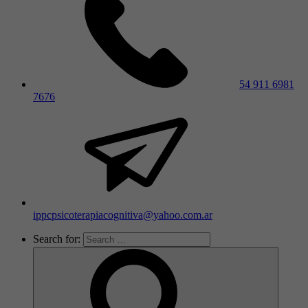
54 911 6981
7676
ippcpsicoterapiacognitiva@yahoo.com.ar
Search for: