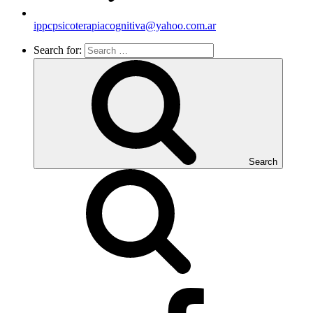
ippcpsicoterapiacognitiva@yahoo.com.ar
Search for:
Search