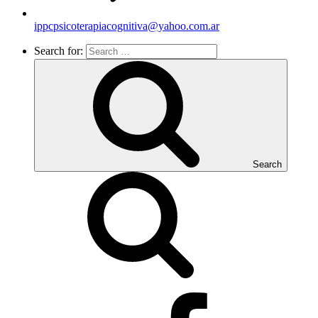
ippcpsicoterapiacognitiva@yahoo.com.ar
Search for:
Search