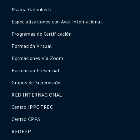
Cognitivo-Conductual
Marina Galimberti
3️⃣Diplomado en Selección de Personal y
Evaluación Psicolaboral
Especializaciones con Aval Internacional
🎯 Accedé a todo el contenido de inmediato,
Programas de Certificación
con materiales actualizados y certificados
profesionales al finalizar.
Formación Virtual
👉
Asegurá tu lugar hoy y potenciá tu
Formaciones Vía Zoom
desarrollo profesional
Formación Presencial
👉 ¡Quiero inscribirme
ahora!
Grupos de Supervisión
RED INTERNACIONAL
Centro IPPC TREC
Centro CPPA
REDEPP