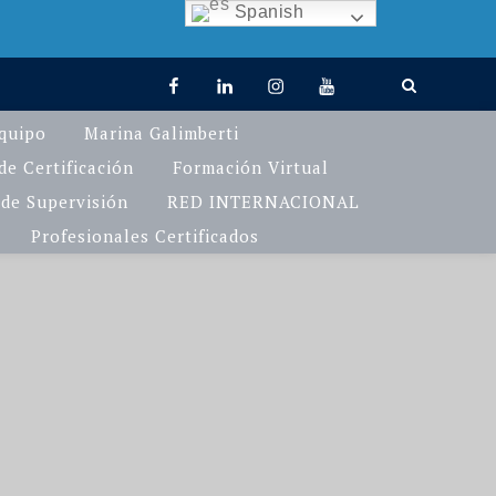
Spanish
facebook
linkedin
Instagram
You
TikTok
Tube
quipo
Marina Galimberti
e Certificación
Formación Virtual
de Supervisión
RED INTERNACIONAL
Profesionales Certificados