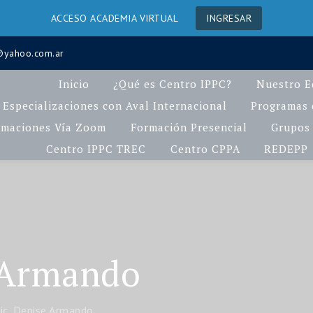
ACCESO ACADEMIA VIRTUAL
INGRESAR
a@yahoo.com.ar
Inicio
¿Qué es Centro IPPC?
Nuestro E
Especializaciones con Aval Internacional
Programas d
rmaciones Vía Zoom
Formación Presencial
Grupos 
Centro IPPC TREC
Centro CPPA
REDEPP
e Armando
ic. Denise Armando