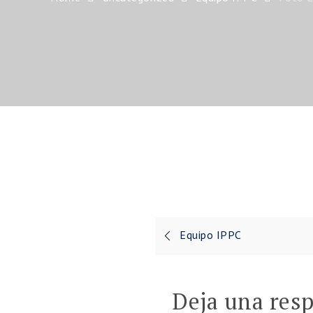
Navegación
Equipo IPPC
de
entradas
Deja una res