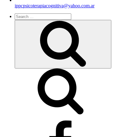
ippcpsicoterapiacognitiva@yahoo.com.ar
Search
for:
Search
facebook