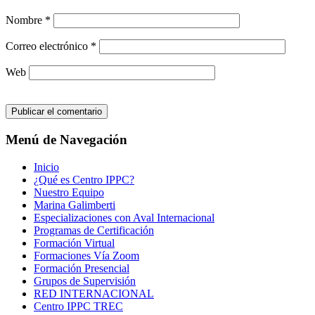
Nombre
*
Correo electrónico
*
Web
Menú de Navegación
Inicio
¿Qué es Centro IPPC?
Nuestro Equipo
Marina Galimberti
Especializaciones con Aval Internacional
Programas de Certificación
Formación Virtual
Formaciones Vía Zoom
Formación Presencial
Grupos de Supervisión
RED INTERNACIONAL
Centro IPPC TREC