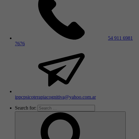
54 911 6981
7676
ippcpsicoterapiacognitiva@yahoo.com.ar
Search for: