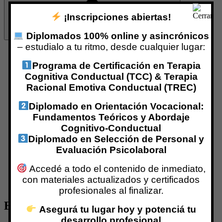
¡Inscripciones abiertas!
Diplomados 100% online y asincrónicos
– estudialo a tu ritmo, desde cualquier lugar:
Inicio
¿Qué es Centro IPPC?
Programa de Certificación en Terapia
Nuestro Equipo
Cognitiva Conductual (TCC) & Terapia
Marina Galimberti
Racional Emotiva Conductual (TREC)
Especializaciones con Aval Internacional
Programas de Certificación
Diplomado en Orientación Vocacional:
Formación Virtual
Fundamentos Teóricos y Abordaje
Formaciones Vía Zoom
Cognitivo-Conductual
Formación Presencial
Grupos de Supervisión
Diplomado en Selección de Personal y
RED INTERNACIONAL
Evaluación Psicolaboral
Centro IPPC TREC
Centro CPPA
Accedé a todo el contenido de inmediato,
REDEPP
con materiales actualizados y certificados
Profesionales Certificados
profesionales al finalizar.
Educ Positiva
Asegurá tu lugar hoy y potenciá tu
desarrollo profesional