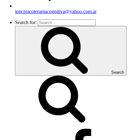
ippcpsicoterapiacognitiva@yahoo.com.ar
Search for:
Search