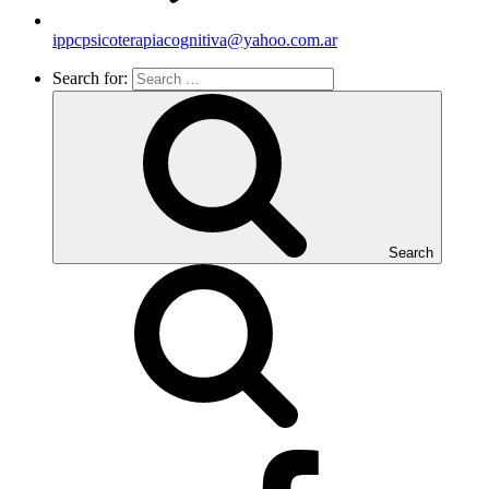
ippcpsicoterapiacognitiva@yahoo.com.ar
Search for:
Search