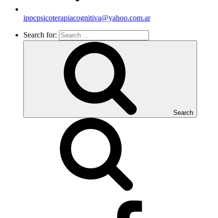
ippcpsicoterapiacognitiva@yahoo.com.ar
Search for:
Search