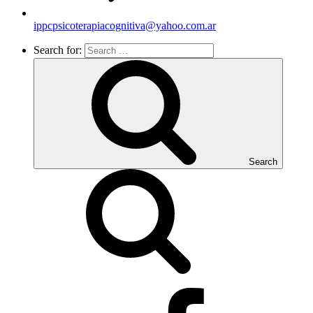
ippcpsicoterapiacognitiva@yahoo.com.ar
Search for:
Search