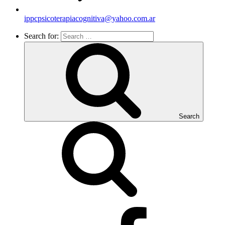
ippcpsicoterapiacognitiva@yahoo.com.ar
Search for:
Search