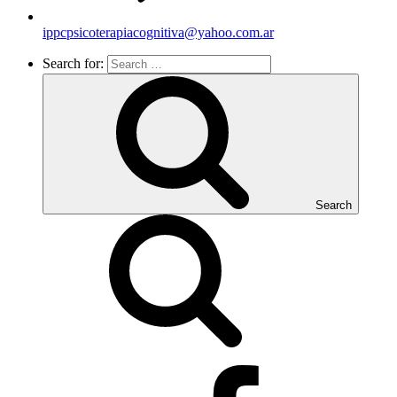
ippcpsicoterapiacognitiva@yahoo.com.ar
Search for:
Search