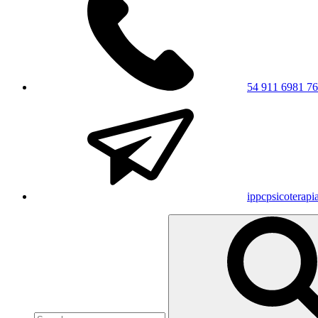
54 911 6981 7
ippcpsicoterap
Search
for: