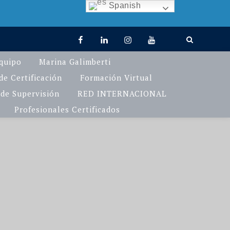
Spanish
facebook
linkedin
Instagram
You
TikTok
Tube
quipo
Marina Galimberti
e Certificación
Formación Virtual
de Supervisión
RED INTERNACIONAL
Profesionales Certificados