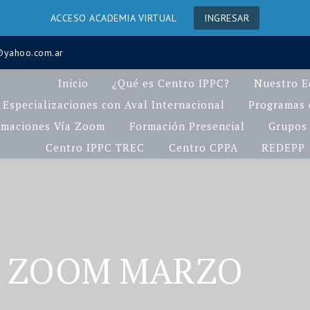
ACCESO ACADEMIA VIRTUAL
INGRESAR
a@yahoo.com.ar
Inicio
¿Qué es Centro IPPC?
Nuestro E
Especializaciones con Aval Internacional
Programas d
rmaciones Vía Zoom
Formación Presencial
Grupos 
Centro IPPC TREC
Centro CPPA
REDEPP
IO ZOOM MARZO