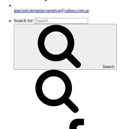
ippcpsicoterapiacognitiva@yahoo.com.ar
Search for:
Search