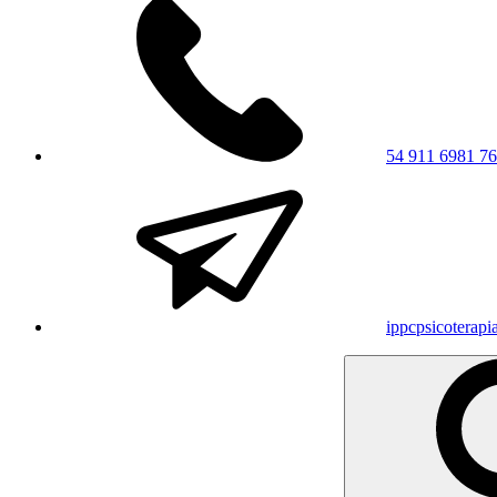
54 911 6981 7
ippcpsicoterap