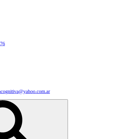
676
iacognitiva@yahoo.com.ar