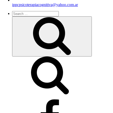
ippcpsicoterapiacognitiva@yahoo.com.ar
Search
for:
Search
facebook