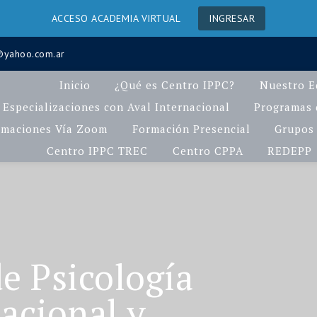
ACCESO ACADEMIA VIRTUAL
INGRESAR
a@yahoo.com.ar
Inicio
¿Qué es Centro IPPC?
Nuestro E
Especializaciones con Aval Internacional
Programas d
rmaciones Vía Zoom
Formación Presencial
Grupos 
Centro IPPC TREC
Centro CPPA
REDEPP
e Psicología
acional y