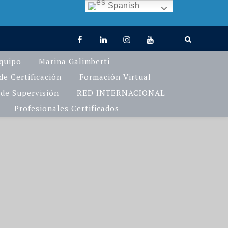
Spanish
facebook
linkedin
Instagram
You
TikTok
Tube
quipo
Marina Galimberti
e Certificación
Formación Virtual
de Supervisión
RED INTERNACIONAL
Profesionales Certificados