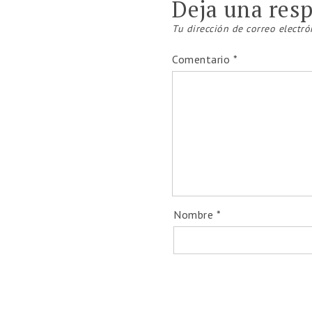
Deja una res
Tu dirección de correo electró
Comentario
*
💻
Diplomados 100%
1️⃣Programa de Certificación en T
2️⃣Diplomado en Orientac
3️⃣Diplom
🎯 Accedé a todo el contenido d
Nombre
*
👉
Ase