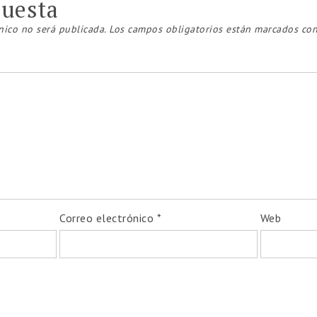
puesta
nico no será publicada.
Los campos obligatorios están marcados co
⚡
¡Inscripciones abiertas!
 online y asincrónicos
– estudialo a tu ritmo, d
erapia Cognitiva Conductual (TCC) & Terapia 
ión Vocacional: Fundamentos Teóricos y Abor
ado en Selección de Personal y Evaluación Ps
e inmediato, con materiales actualizados y certific
Correo electrónico
*
Web
gurá tu lugar hoy y potenciá tu desarrollo prof
👉 ¡Quiero inscribirme
ahora!