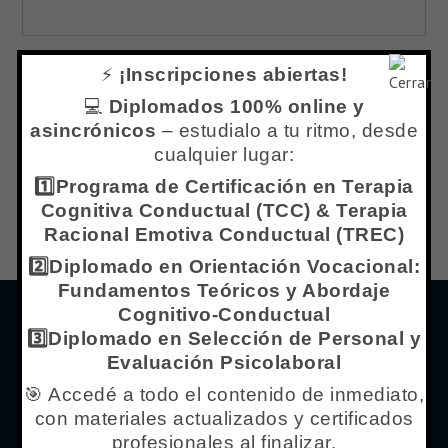
Correo electrónico
*
⚡
¡Inscripciones abiertas!
💻
Diplomados 100% online y
asincrónicos
– estudialo a tu ritmo, desde
Web
cualquier lugar:
1️⃣Programa de Certificación en Terapia
Cognitiva Conductual (TCC) & Terapia
Racional Emotiva Conductual (TREC)
2️⃣Diplomado en Orientación Vocacional:
Fundamentos Teóricos y Abordaje
Cognitivo-Conductual
Menú de Navegación
3️⃣Diplomado en Selección de Personal y
Evaluación Psicolaboral
Inicio
🎯 Accedé a todo el contenido de inmediato,
con materiales actualizados y certificados
¿Qué es Centro IPPC?
profesionales al finalizar.