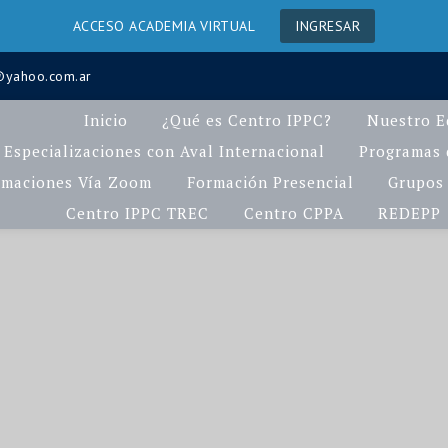
ACCESO ACADEMIA VIRTUAL
INGRESAR
a@yahoo.com.ar
Inicio
¿Qué es Centro IPPC?
Nuestro E
Especializaciones con Aval Internacional
Programas d
rmaciones Vía Zoom
Formación Presencial
Grupos 
Centro IPPC TREC
Centro CPPA
REDEPP