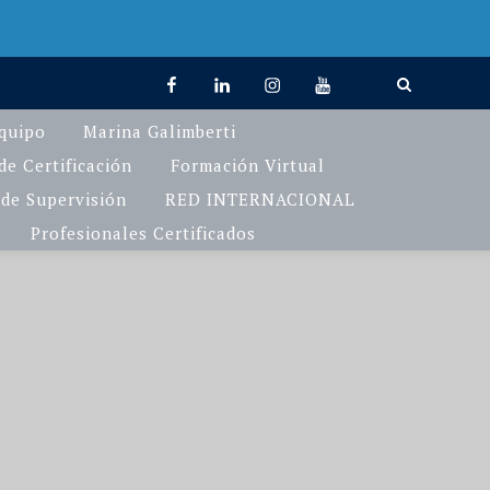
facebook
linkedin
Instagram
You
TikTok
Tube
quipo
Marina Galimberti
e Certificación
Formación Virtual
de Supervisión
RED INTERNACIONAL
Profesionales Certificados