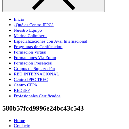
Inicio
¿Qué es Centro IPPC?
Nuestro Equipo
Marina Galimberti
Especializaciones con Aval Internacional
Programas de Certificación
Formación Virtual
Formaciones Vía Zoom
Formación Presencial
Grupos de Supervisión
RED INTERNACIONAL
Centro IPPC TREC
Centro CPPA
REDEPP
Profesionales Certificados
580b57fcd9996e24bc43c543
Home
Contacto