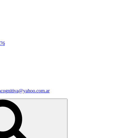
676
iacognitiva@yahoo.com.ar