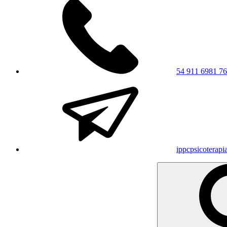
54 911 6981 7
ippcpsicoterap