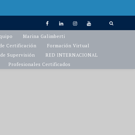
facebook
linkedin
Instagram
You
TikTok
Tube
quipo
Marina Galimberti
e Certificación
Formación Virtual
de Supervisión
RED INTERNACIONAL
Profesionales Certificados