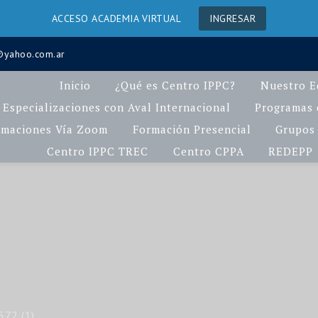
ACCESO ACADEMIA VIRTUAL
INGRESAR
a@yahoo.com.ar
Inicio
¿Qué es Centro IPPC?
Nuestro E
Especializaciones con Aval Internacional
Programas d
rmaciones Vía Zoom
Formación Presencial
Grupos 
Centro IPPC TREC
Centro CPPA
REDEPP
72 (1)