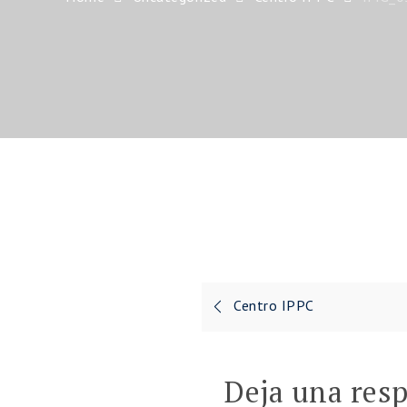
Navegación
Centro IPPC
de
entradas
Deja una res