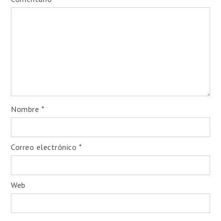
Nombre
*
¡Inscripciones abiertas!
Correo electrónico
*
Diplomados 100% online y
asincrónicos
– estudialo a tu ritmo, desde
cualquier lugar:
Web
Programa de Certificación en Terapia
Cognitiva Conductual (TCC) & Terapia
Racional Emotiva Conductual (TREC)