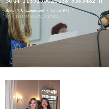
5044_1159290028438_3383482_n
Home
Uncategorized
Centro IPPC
5044_1159290028438_3383482_n