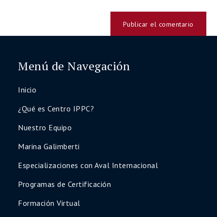
Diplomado en Orientación Vocacional:
Fundamentos Teóricos y Abordaje
Cognitivo-Conductual
Diplomado en Selección de Personal y
Evaluación Psicolaboral
Menú de Navegación
Accedé a todo el contenido de inmediato,
con materiales actualizados y certificados
Inicio
profesionales al finalizar.
¿Qué es Centro IPPC?
Asegurá tu lugar hoy y potenciá tu
desarrollo profesional
Nuestro Equipo
¡Quiero inscribirme
Marina Galimberti
ahora!
Especializaciones con Aval Internacional
Programas de Certificación
Formación Virtual