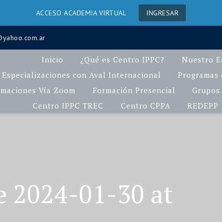
ACCESO ACADEMIA VIRTUAL
INGRESAR
a@yahoo.com.ar
Inicio
¿Qué es Centro IPPC?
Nuestro E
Especializaciones con Aval Internacional
Programas d
rmaciones Vía Zoom
Formación Presencial
Grupos 
Centro IPPC TREC
Centro CPPA
REDEPP
 2024-01-30 at