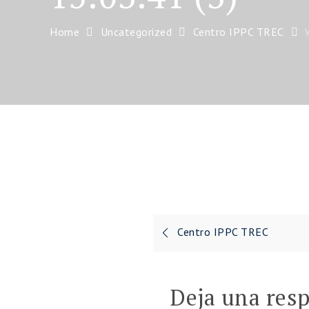
Home
Uncategorized
Centro IPPC TREC
Navegación
Centro IPPC TREC
de
entradas
Deja una res