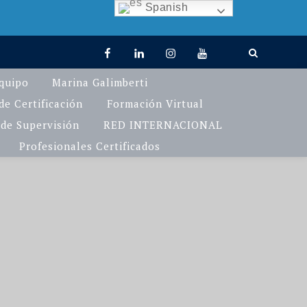
Spanish
facebook
linkedin
Instagram
You
TikTok
Tube
quipo
Marina Galimberti
e Certificación
Formación Virtual
de Supervisión
RED INTERNACIONAL
Profesionales Certificados