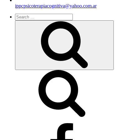
ippcpsicoterapiacognitiva@yahoo.com.ar
Search
for:
Search
facebook