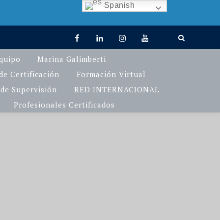
Spanish
facebook
linkedin
Instagram
You
TikTok
Tube
quipo
Marina Galimberti
e Certificación
Formación Virtual
de Supervisión
RED INTERNACIONAL
Profesionales Certificados