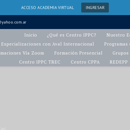
ACCESO ACADEMIA VIRTUAL
INGRESAR
a@yahoo.com.ar
Inicio
¿Qué es Centro IPPC?
Nuestro E
Especializaciones con Aval Internacional
Programas d
rmaciones Vía Zoom
Formación Presencial
Grupos 
Centro IPPC TREC
Centro CPPA
REDEPP
Eeii