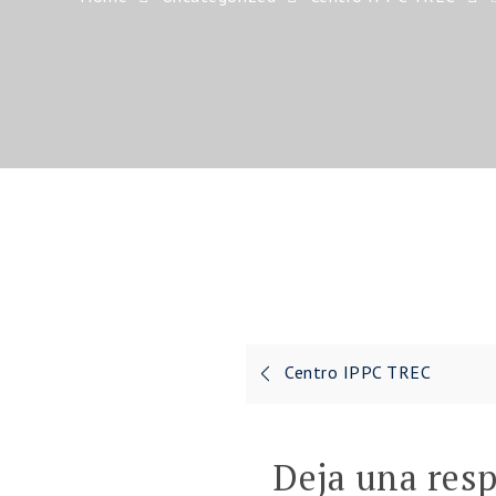
Navegación
Centro IPPC TREC
de
entradas
Deja una res