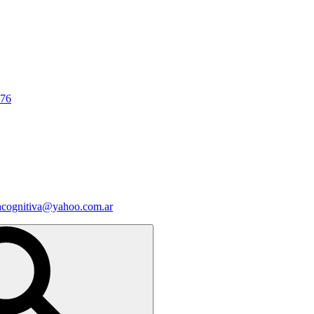
676
iacognitiva@yahoo.com.ar