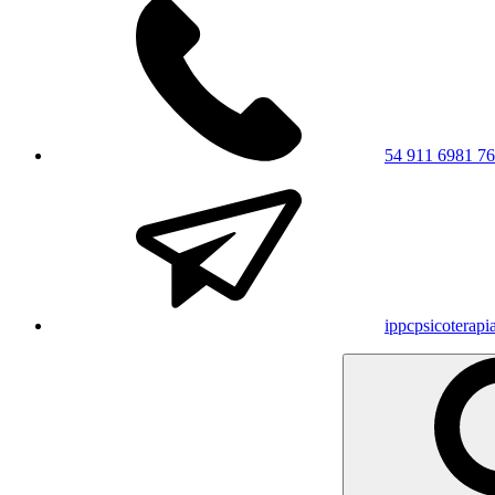
54 911 6981 7
ippcpsicoterap