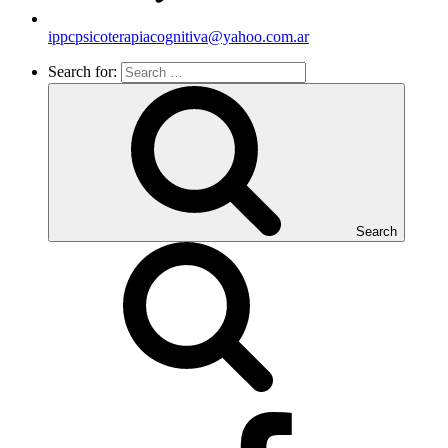
ippcpsicoterapiacognitiva@yahoo.com.ar
Search for:
Search