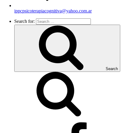
ippcpsicoterapiacognitiva@yahoo.com.ar
Search for:
Search