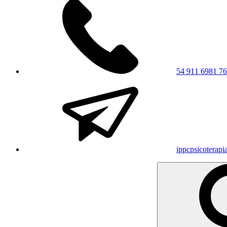
54 911 6981 7
ippcpsicoterap