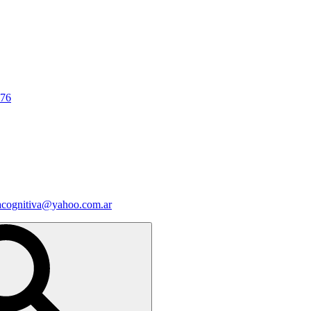
676
iacognitiva@yahoo.com.ar