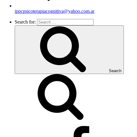
ippcpsicoterapiacognitiva@yahoo.com.ar
Search for:
Search