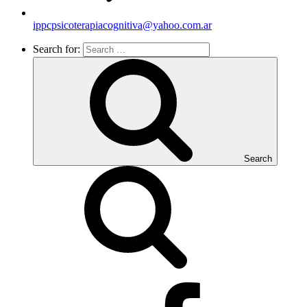
ippcpsicoterapiacognitiva@yahoo.com.ar
Search for:
Search