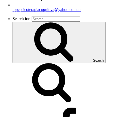
ippcpsicoterapiacognitiva@yahoo.com.ar
Search for:
Search