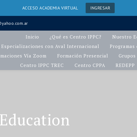
ACCESO ACADEMIA VIRTUAL
INGRESAR
a@yahoo.com.ar
Inicio
¿Qué es Centro IPPC?
Nuestro E
Especializaciones con Aval Internacional
Programas d
rmaciones Vía Zoom
Formación Presencial
Grupos 
Centro IPPC TREC
Centro CPPA
REDEPP
 Education