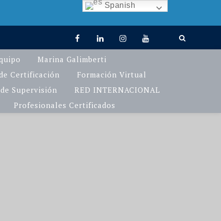
Spanish
facebook
linkedin
Instagram
You
TikTok
Tube
quipo
Marina Galimberti
e Certificación
Formación Virtual
de Supervisión
RED INTERNACIONAL
Profesionales Certificados