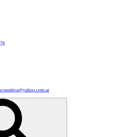
676
iacognitiva@yahoo.com.ar