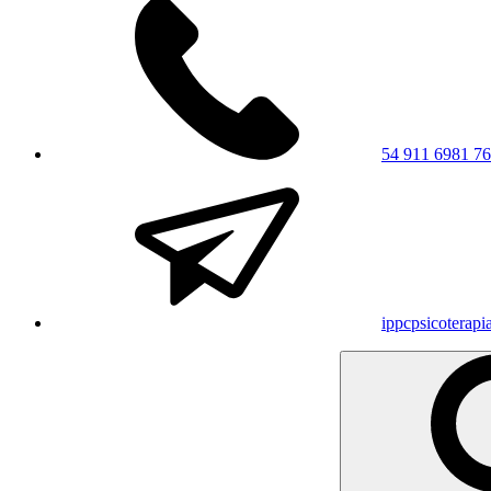
54 911 6981 7
ippcpsicoterap