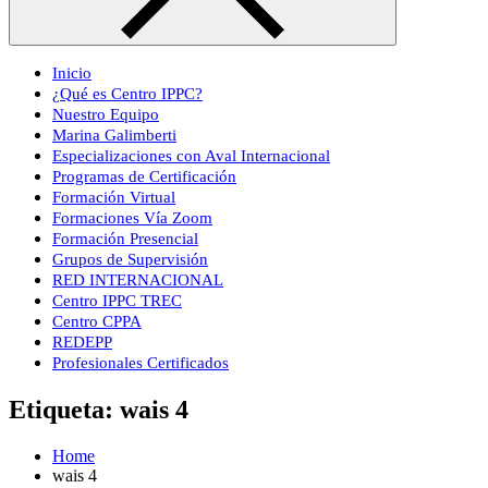
Inicio
¿Qué es Centro IPPC?
Nuestro Equipo
Marina Galimberti
Especializaciones con Aval Internacional
Programas de Certificación
Formación Virtual
Formaciones Vía Zoom
Formación Presencial
Grupos de Supervisión
RED INTERNACIONAL
Centro IPPC TREC
Centro CPPA
REDEPP
Profesionales Certificados
Etiqueta:
wais 4
Home
wais 4