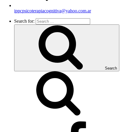
ippcpsicoterapiacognitiva@yahoo.com.ar
Search for:
Search