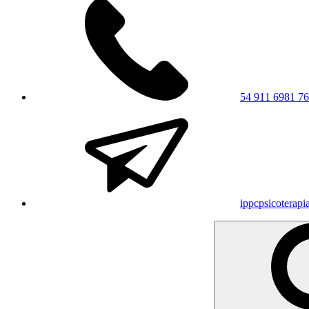
54 911 6981 7
ippcpsicoterap