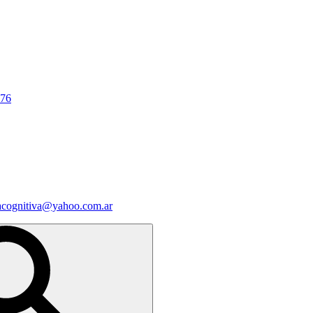
676
iacognitiva@yahoo.com.ar