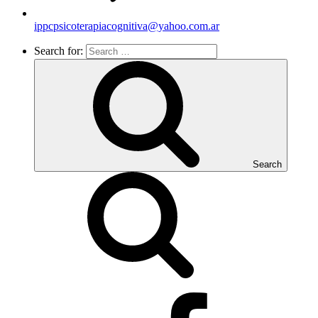
ippcpsicoterapiacognitiva@yahoo.com.ar
Search for:
Search