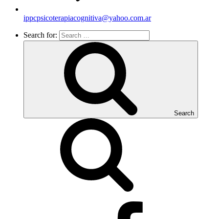
ippcpsicoterapiacognitiva@yahoo.com.ar
Search for:
Search