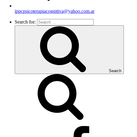
ippcpsicoterapiacognitiva@yahoo.com.ar
Search for:
Search