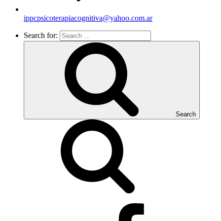
ippcpsicoterapiacognitiva@yahoo.com.ar
Search for:
Search