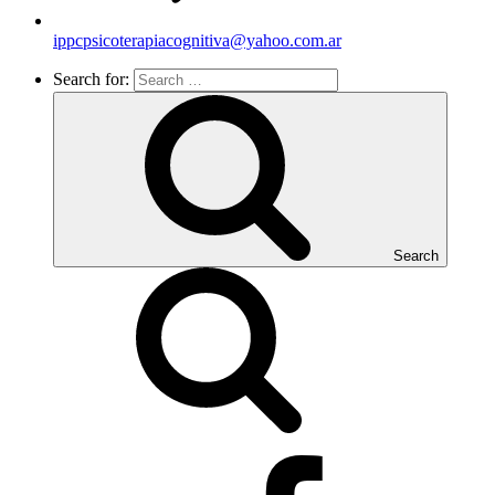
ippcpsicoterapiacognitiva@yahoo.com.ar
Search for:
Search