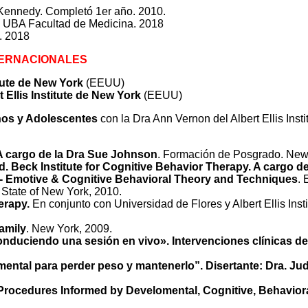
 Kennedy. Completó 1er año. 2010.
. UBA Facultad de Medicina. 2018
. 2018
TERNACIONALES
itute de New York
(EEUU)
 Ellis Institute de New York
(EEUU)
os y Adolescentes
con la Dra Ann Vernon del Albert Ellis I
A cargo de la Dra Sue Johnson
. Formación de Posgrado. New
. Beck Institute for Cognitive Behavior Therapy. A cargo d
al- Emotive & Cognitive Behavioral Theory and Techniques
. 
 State of New York, 2010.
erapy.
En conjunto con Universidad de Flores y Albert Ellis Inst
Family
. New York, 2009.
onduciendo una sesión en vivo». Intervenciones clínicas de
ental para perder peso y mantenerlo”. Disertante: Dra. Ju
l Procedures Informed by Develomental, Cognitive, Behaviora