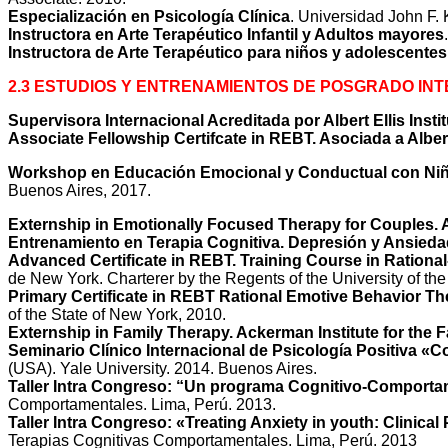
Especialización en Psicología Clínica
. Universidad John F.
Instructora en Arte Terapéutico Infantil y Adultos mayores
Instructora de Arte Terapéutico para niños y adolescentes
2.3 ESTUDIOS Y ENTRENAMIENTOS DE POSGRADO IN
Supervisora Internacional Acreditada por Albert Ellis Inst
Associate Fellowship Certifcate in REBT. Asociada a Albert
Workshop en Educación Emocional y Conductual con Niñ
Buenos Aires, 2017.
Externship in Emotionally Focused Therapy for Couples. 
Entrenamiento en Terapia Cognitiva. Depresión y Ansiedad
Advanced Certificate in REBT. Training Course in Ration
de New York. Charterer by the Regents of the University of the
Primary Certificate in REBT Rational Emotive Behavior Th
of the State of New York, 2010.
Externship in Family Therapy. Ackerman Institute for the 
Seminario Clínico Internacional de Psicología Positiva «C
(USA). Yale University. 2014. Buenos Aires.
Taller Intra Congreso: “Un programa Cognitivo-Comportam
Comportamentales. Lima, Perú. 2013.
Taller Intra Congreso: «Treating Anxiety in youth: Clinica
Terapias Cognitivas Comportamentales. Lima, Perú. 2013