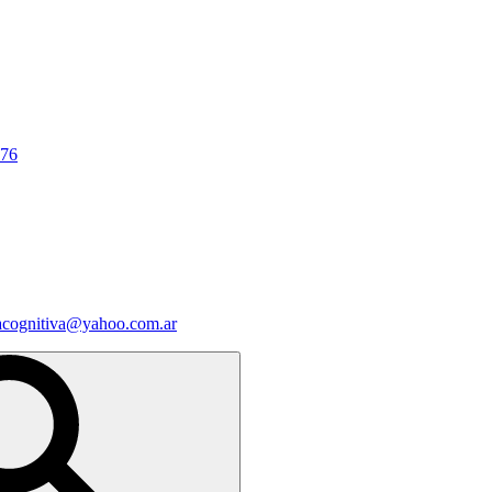
676
iacognitiva@yahoo.com.ar