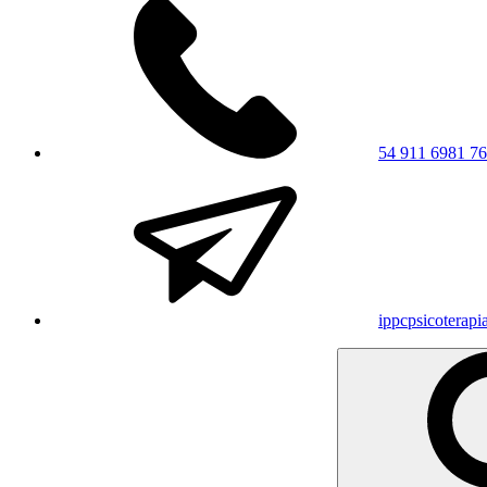
54 911 6981 7
ippcpsicoterap