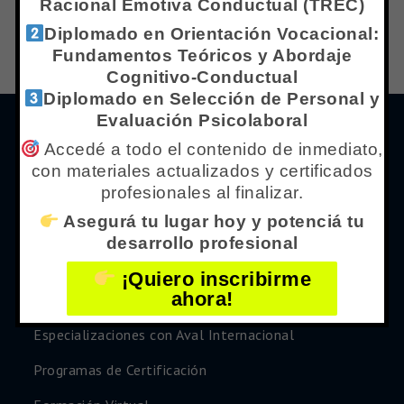
Racional Emotiva Conductual (TREC)
Diplomado en Orientación Vocacional:
Fundamentos Teóricos y Abordaje
Cognitivo-Conductual
Diplomado en Selección de Personal y
Evaluación Psicolaboral
Menú de Navegación
Accedé a todo el contenido de inmediato,
con materiales actualizados y certificados
profesionales al finalizar.
Inicio
Asegurá tu lugar hoy y potenciá tu
¿Qué es Centro IPPC?
desarrollo profesional
Nuestro Equipo
¡Quiero inscribirme
ahora!
Marina Galimberti
Especializaciones con Aval Internacional
Programas de Certificación