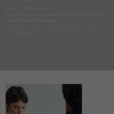
Home
Uncategorized
Curso En Licencias De Conducir: Evaluación, Elaboración De
Informes Y Aptos Psicológicos
Licencias De Conducir Evaluación Elaboración De Informes Y
Aptos Psicológicos