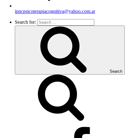
ippcpsicoterapiacognitiva@yahoo.com.ar
Search for:
Search