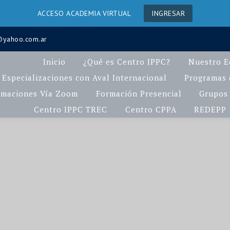
ACCESO ACADEMIA VIRTUAL
INGRESAR
a@yahoo.com.ar
Inicio
¿Qué es Centro IPPC?
Nuestro E
Especializaciones con Aval Internacional
Programas d
rmaciones Vía Zoom
Formación Presencial
Grupos 
Centro IPPC TREC
Centro CPPA
REDEPP