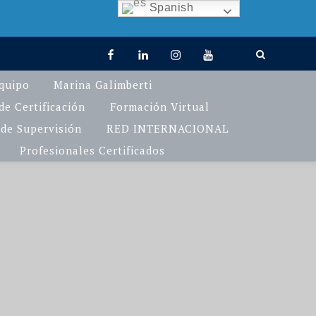
Spanish
facebook
linkedin
Instagram
You
TikTok
Tube
quipo
Marina Galimberti
e Certificación
Formación Virtual
de Supervisión
RED INTERNACIONAL
Profesionales Certificados