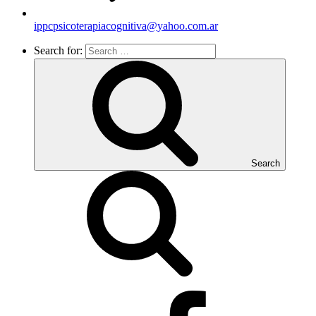
ippcpsicoterapiacognitiva@yahoo.com.ar
Search for:
Search