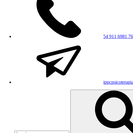
54 911 6981 7
ippcpsicoterap
Search
for: