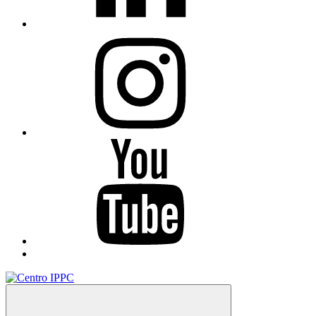
Instagram
You
Tube
TikTok
Menu
Centro IPPC